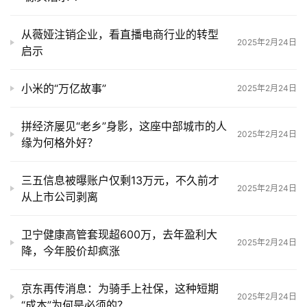
页
从薇娅注销企业，看直播电商行业的转型
2025年2月24日
启示
科
技
小米的“万亿故事”
2025年2月24日
拼经济屡见“老乡”身影，这座中部城市的人
手
2025年2月24日
缘为何格外好？
机
三五信息被曝账户仅剩13万元，不久前才
2025年2月24日
从上市公司剥离
家
电
卫宁健康高管套现超600万，去年盈利大
2025年2月24日
降，今年股价却疯涨
数
码
京东再传消息：为骑手上社保，这种短期
2025年2月24日
登录
注册
“成本”为何是必须的？