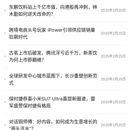
东鹏饮料站上千亿市值，向港股再冲刺，林
2025年2月25日
木勤如何逆天改命的？
跨境电商头号玩家 iPower引领供应链销量
2025年2月25日
狂飙时代
古茗上市后破发，腾讯浮亏近千万，新茶饮
2025年2月25日
为何上市即巅峰？
全球研发中心城市蓝图下，长沙重塑创新范
2025年2月25日
式
保时捷恭喜小米SU7 Ultra喜提新圈速，雷
2025年2月25日
军盛赞保时捷有格局
对话铜师傅：好内容，如何成为生意增长的
首
2025年2月25日
“源头活水”？