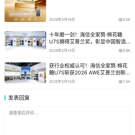
2026年3月16日
6.5K
十年磨一剑！海信全家筒·棉花糖
U7S摘得艾普兰奖，彰显中国智造
硬核实力
2026年3月15日
6.8K
获行业权威认可！海信全家筒·棉花
糖U7S斩获2026 AWE艾普兰创新
奖，领跑全球洗护创新赛道
2026年3月15日
7.4K
发表回复
请登录后评论...