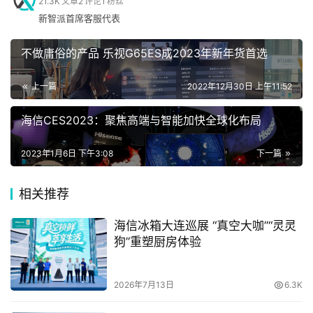
21.3K
文章
2
评论
1
粉丝
科
新智派首席客服代表
同时，海信专注并持续投入激光电视这一创新显示研发的研
技
发。大屏沉浸、色彩真实、健康护眼等差异化优势，让激光
不做庸俗的产品 乐视G65ES成2023年新年货首选
电视成为全球精英人群消费“新宠”。2021年以来，包括美国
专业媒体《Value Electronics》、著名消费类电子科技杂志
上一篇
2022年12月30日 上午11:52
手
《Dealerscope》等都向美国消费者力推海信激光电视。
机
海信CES2023：聚焦高端与智能加快全球化布局
2022年，海信激光电视在美国市场销量同比增长107%。
2023年1月6日 下午3:08
下一篇
当天，海信自主研发的首款8K激光电视正式对外亮相，其
家
不仅能够完美呈现高分辨率影像片源，并且能够将低分辨率
电
相关推荐
的片源转换为8K时补充更多的细节，让8k图像解码显示梦
想成真，为消费者带来细腻震撼的视觉盛宴。
海信冰箱大连巡展 “真空大咖”“灵灵
数
狗”重塑厨房体验
码
“我们致力于创新并保持我们在显示技术领域的领导者地
登录
注册
位，随着越来越多的消费者选择海信，海信会变得更加引人
2026年7月13日
6.3K
注目。” David Gold表示，海信电视在美国市场三分之一以
汽
上的产品都是70英寸以上，2023年将把85英寸电视从2个