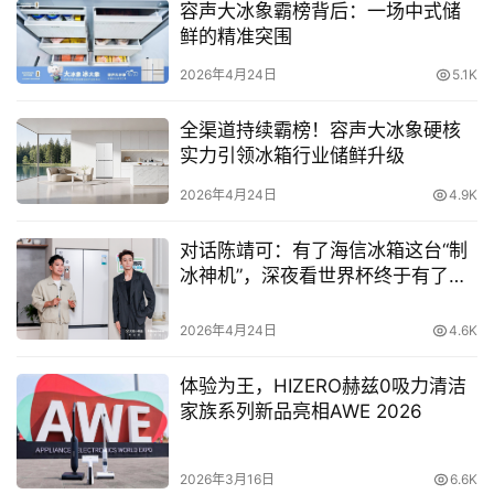
容声大冰象霸榜背后：一场中式储
车
系列增加到5个系列，将用丰富的产品阵容让更多的消费者
鲜的精准突围
可以享受更大的屏幕和更好的画质。
2026年4月24日
5.1K
直
全渠道持续霸榜！容声大冰象硬核
播
实力引领冰箱行业储鲜升级
2026年4月24日
4.9K
专
栏
对话陈靖可：有了海信冰箱这台“制
冰神机”，深夜看世界杯终于有了最
佳“搭子”
专
2026年4月24日
4.6K
题
体验为王，HIZERO赫兹0吸力清洁
家族系列新品亮相AWE 2026
多年来，海信通过直面市场、了解消费者需求，不断开发具
有高价值感和高附加值的产品，用技术和创新赢得全球消费
2026年3月16日
6.6K