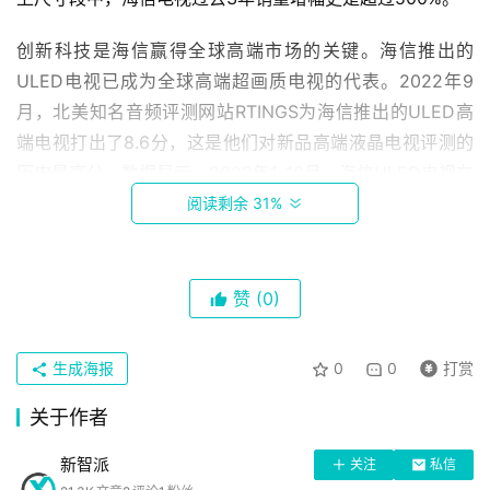
创新科技是海信赢得全球高端市场的关键。海信推出的
ULED电视已成为全球高端超画质电视的代表。2022年9
月，北美知名音频评测网站RTINGS为海信推出的ULED高
端电视打出了8.6分，这是他们对新品高端液晶电视评测的
历史最高分。数据显示，2022年1-10月，海信ULED电视在
海外主要市场的销售额增长30%以上。
阅读剩余 31%
赞
(0)
生成海报
0
0
打赏
首
关于作者
页
新智派
关注
私信