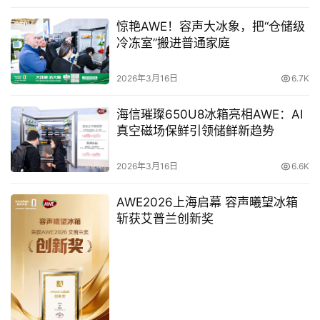
者的口碑。奥维睿沃（AVC Revo）全球电视品牌监测数据
显示，2022年1-11月海信电视全球出货量位居世界第二。
惊艳AWE！容声大冰象，把“仓储级
冷冻室”搬进普通家庭
原创文章，作者：新智派，如若转载，请注明出处：
2026年3月16日
6.7K
https://knewsmart.com/archives/103616
海信璀璨650U8冰箱亮相AWE：AI
真空磁场保鲜引领储鲜新趋势
2026年3月16日
6.6K
AWE2026上海启幕 容声曦望冰箱
斩获艾普兰创新奖