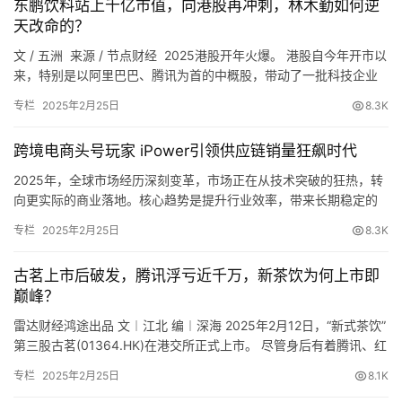
东鹏饮料站上千亿市值，向港股再冲刺，林木勤如何逆
天改命的？
文 / 五洲 来源 / 节点财经 2025港股开年火爆。 港股自今年开市以
来，特别是以阿里巴巴、腾讯为首的中概股，带动了一批科技企业
未来，水滴公司将持续开展健康扶贫项目，坚持以“保障亿
喜迎开门红，为内陆企业赴港上市做了很好的铺垫。 《节点财经》
专栏
2025年2月25日
8.3K
据可靠信源获悉，东…
万家庭”为使命，助力健康中国建设。
跨境电商头号玩家 iPower引领供应链销量狂飙时代
水滴筹汇聚平台之力 助重病安徽女大学生村官重获新生
2025年，全球市场经历深刻变革，市场正在从技术突破的狂热，转
向更实际的商业落地。核心趋势是提升行业效率，带来长期稳定的
三年来，发生在水滴筹平台上的感人故事很多。其中一名安
回报。 跨境电商是这场全球变革下的重要角色，相比过去几年单纯
徽女大学生的事迹，更是感动了无数网友。
专栏
2025年2月25日
8.3K
依赖流量增长的模式，跨境…
李娅娅是桐城大关镇麻山村的一名大学生村官，负责村里的
古茗上市后破发，腾讯浮亏近千万，新茶饮为何上市即
巅峰？
扶贫和党建工作。她热爱这份工作，全身心为村民们奉献，
还被评为桐城市大学生村官年度考核优秀等次。
雷达财经鸿途出品 文︱江北 编︱深海 2025年2月12日，“新式茶饮”
第三股古茗(01364.HK)在港交所正式上市。 尽管身后有着腾讯、红
杉资本等众多基石投资者背书，当日盘间，古茗股价还是跌破了
专栏
2025年2月25日
8.1K
9.94港元/股的发行价，最…