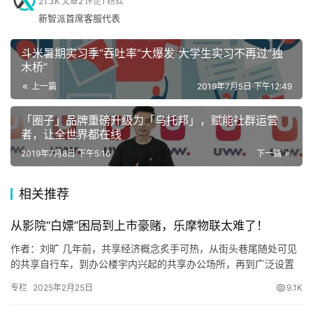
21.3K
文章
2
评论
1
粉丝
首
热线开通后，安徽的贫困大病患者可以随时拨打大病求助热
新智派首席客服代表
页
线“4006－866－299”寻求帮助，并在水滴筹平台发起筹
款。同时，热线还将收集患者心愿清单，由水滴筹款顾问、
斗米暑期实习季“吞吐率”大爆发 大学生实习不再过“独
水滴志愿者和安徽媒体人共同为患者进行帮扶服务。
木桥”
科
上一篇
2019年7月5日 下午12:49
技
水滴公司希望，安徽地区的大病患者可以通过这种形式，以
最短路径实现精准救助。同时，水滴公司通过此次合作，实
「圈子」品牌重磅升级为「乌托邦」，赋能社群运营
者，让全世界都在线
现多平台能力叠加，广泛覆盖安徽地区更多的困难大病家
手
2019年7月8日 下午5:16
下一篇
庭。
机
相关推荐
家
从影院“白嫖”困局到上市豪赌，乐摩物联太难了！
电
作者：刘旷 几年前，共享经济概念炙手可热，从街头巷尾随处可见
的共享自行车，到办公楼宇内兴起的共享办公场所，再到广泛设置
的共享移动电源站，大量资金如潮水般涌入，创业者们积极扩张，
专栏
2025年2月25日
9.1K
数
前景看似无限美好。 遗憾…
码