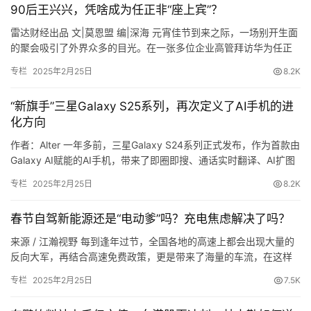
90后王兴兴，凭啥成为任正非“座上宾”？
登录
注册
雷达财经出品 文|莫恩盟 编|深海 元宵佳节到来之际，一场别开生面
的聚会吸引了外界众多的目光。在一张多位企业高管拜访华为任正
汽
非的照片中，一个名叫王兴兴的创业者引起了外界的关注。 雷达财
车
专栏
2025年2月25日
8.2K
经梳理发现，近期王兴…
此次“水滴汇聚，温情安徽”活动，是水滴公司进一步探索社
会力量参与精准扶贫模式的创新尝试，许坚在接受媒体采访
“新旗手”三星Galaxy S25系列，再次定义了AI手机的进
直
化方向
时说：“世界的变好，不是少数人做了很多，而是每个人都
播
做了一点点。”
作者：Alter 一年多前，三星Galaxy S24系列正式发布，作为首款由
Galaxy AI赋能的AI手机，带来了即圈即搜、通话实时翻译、AI扩图
等“神奇能力”。 彼时AI手机还是一个新物种，没有明确的产品定
专栏
2025年2月25日
8.2K
义，体验上也没有“标准答…
专
栏
春节自驾新能源还是“电动爹”吗？充电焦虑解决了吗？
来源 / 江瀚视野 每到逢年过节，全国各地的高速上都会出现大量的
反向大军，再结合高速免费政策，更是带来了海量的车流，在这样
专
的情况下每年几乎都有个经久不衰的话题，长假出行新能源汽车往
题
专栏
2025年2月25日
7.5K
往都会变成“电动爹”，“充…