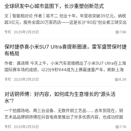
全球研发中心城市蓝图下，长沙重塑创新范式
文 | 智能相对论 作者 | 易不二 创业十年，年营收突破35亿元，纳税
超3亿元，服务全国20万家药店——这是长沙“80后”创业者江琎交出
的答卷。 江琎的恒昌医药，从一家药品流通小公司成长为覆盖研
专栏
2025年2月25日
7.6K
发、生产、流通全链条的…
保时捷恭喜小米SU7 Ultra喜提新圈速，雷军盛赞保时捷
有格局
作者：龚进辉 今天上午，小米汽车官微晒出了小米SU7 Ultra在上海
国际赛车场的成绩，以2分9秒944成为上赛最速量产车，刷新上海
然而，在事业单位考试的体检环节，她被查出患有肾衰竭，
国际赛车场官方认证圈速纪录。 雷军进一步表示，小米SU7 Ultra圈
专栏
2025年2月25日
8.3K
速超过保时捷Taycan Tur…
需要持续做透析治疗。
对话铜师傅：好内容，如何成为生意增长的“源头活
起先，通过腹膜透析，她坚持工作。但坚强的意志力终抵不
水”？
过残酷无情的病魔，因身体抵抗力持续下降、并发感染等
一个拍摄场地、两三台设备、无数件铜工艺品.......去年到现在，铜
症，李娅娅最终不得不住院治疗，医生建议进行肾移植手术
艺术品品牌铜师傅在抖音电商里推出了许多优质内容，也成功挖掘
治疗。
出了生意增量。 在这背后，铜师傅打造了多场文化气息浓厚的直
专栏
2025年2月25日
7.7K
播，以及1300多条精致的…