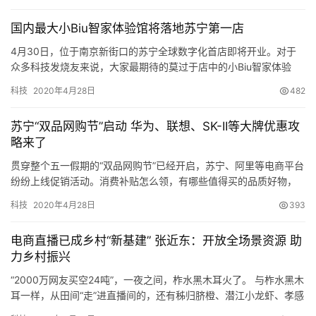
值得一提的是，服务是苏宁家电领跑行业的杀手锏。苏宁坚
国内最大小Biu智家体验馆将落地苏宁第一店
持售后自营，形成了行业标杆级的服务标准。今年，苏宁连
4月30日，位于南京新街口的苏宁全球数字化首店即将开业。对于
续推出20亿以旧换新补贴，业内首创先收再补，市场反响
众多科技发烧友来说，大家最期待的莫过于店中的小Biu智家体验
热烈。正值高温空调销售旺季，苏宁各大区再度上演“蜘蛛
馆。 据悉，这座小Biu智家体验馆是目前国内规模最大的。 前期曝
科技
2020年4月28日
482
光的小Biu智家体验馆店显示…
侠”大迁徙，通过异地增援调配的全国一盘棋模式，保障空
调货到24小时内上墙。同时针对家电售后乱象，苏宁首创
苏宁“双品网购节”启动 华为、联想、SK-II等大牌优惠攻
视频可视化系统，确保安装维修等服务可追溯，全面提升用
略来了
户体验，现已进入加速推广期。
贯穿整个五一假期的“双品网购节”已经开启，苏宁、阿里等电商平台
纷纷上线促销活动。消费补贴怎么领，有哪些值得买的品质好物，
从半年度市场表现来看，苏宁家电市场份额优势持续扩大。
还有哪些活动值得期待？消费回暖，买买买的热情迎来释放。 20亿
科技
2020年4月28日
393
消费券怎么领？ 为迎接“…
伴随818大战全面引燃，这场由苏宁主导的全民消费狂欢，
又将全面搅动家电零售领域。经此一役，家电市场格局将如
电商直播已成乡村“新基建” 张近东：开放全场景资源 助
何变化？值得期待。
力乡村振兴
“2000万网友买空24吨”，一夜之间，柞水黑木耳火了。 与柞水黑木
耳一样，从田间“走”进直播间的，还有秭归脐橙、潜江小龙虾、孝感
原创文章，作者：新智派，如若转载，请注明出处：
米酒、五峰茶叶等农副产品，它们纷纷“出圈”，成为网红农货。 电