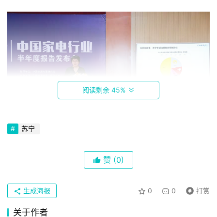
阅读剩余 45%
苏宁
赞
(0)
生成海报
0
0
打赏
关于作者