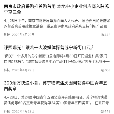
专
托苏宁家电规模与经营优势，苏宁多维推进全场景零售发
南京市政府采购推首购首用 本地中小企业供应商入驻苏
题
宁享三免
展，加快社区及农村市场开发。截至6月底，苏宁拥有自营
及加盟门店数量超12000家。除了推动高端家电在线下门店
4月28日下午，南京市财政局举办面向人大代表、政协委员的政府采
购暨首购首用政策宣讲会，重点宣讲南京政府采购支持创新产品和
体验区的建设，苏宁更加速扩大各品牌在零售云、超市店等
中小微企业发展相关政策措施。据了解，南京市财政部门今年将在
渠道下沉，全面布局带动苏宁家电市场份额提升，加快物流
科技
2020年4月29日
442
持续执行风险补偿、保险补…
基础设施建设和用户体验的提升。在今年618期间，苏宁零
谍照曝光！跟着一大波媒体探营苏宁新街口云店
售云实现销售额同比增长222%、销售量同比增长566%。
“闭关”一个多月的苏宁新街口云店即将4月30日开门迎业！集“家门
7月11日晚间，苏宁易购发布2019年上半年业绩预告，预计
口的CES展”、“城市超级流量中心”“网红打卡新地标”等多个标签于一
身的新街口云店究竟长什么样？颜值如何?今天跟着媒体首次探营，
上半年实现净利润21亿元至23亿元。其中，二季度业绩较
科技
2020年4月29日
658
一大波实景谍照高清大图…
一季度明显提升。在商品运营方面，苏宁家电集团成立半年
以来，强抓商品供应链建设，积极发展C2B、C2M业务，
300余万快递小哥，苏宁物流潘虎因何获得中国青年五
四奖章
推进自主产品上新。截至目前，苏宁发布了数十款苏宁小
Biu系列智能新品，全面覆盖家电领域。与此同时，苏宁先
4月28日，第24届中国青年五四奖章评选结果揭晓，苏宁物流快递
员潘虎等60名杰出青年获得第24届“中国青年五四奖章”。 在五四青
后收购万达百货及家乐福中国，完成了全场景全品类零售布
年节来临之际，共青团中央、全国青联共同颁授第24届“中国青年五
局的最后一块拼图，市场份额持续扩大。
科技
2020年4月29日
448
四奖章”，表彰青年中的优…