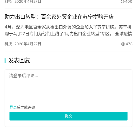
科技
2020年4月27日
400
https://knewsmart.com/archives/12547
商平台直播形态的加入…
助力出口转型：百余家外贸企业在苏宁拼购开店
4月，深圳地区百余家从事出口外贸的企业加入了苏宁拼购。苏宁拼
购于4月27日专门为他们上线了“助力出口企业转型”专区。 全球疫情
升温，外贸市场需求下降明显，大量外贸订单被推迟或取消，往年
科技
2020年4月27日
478
三四月份正是外贸工厂开…
发表回复
请登录后评论...
登录
后才能评论
提交