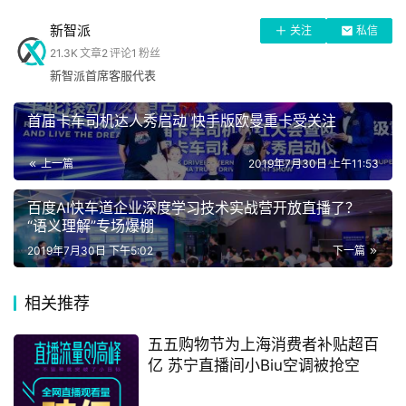
新智派
关注
私信
21.3K
文章
2
评论
1
粉丝
首
新智派首席客服代表
页
首届卡车司机达人秀启动 快手版欧曼重卡受关注
在渠道分布上，线下渠道是家电市场的主力渠道。全国连锁
渠道、地方连锁渠道、百货、超市、乡镇零售店等构成整个
上一篇
2019年7月30日 上午11:53
科
线下市场。其中，苏宁占比达到18%，贡献了家电线下市场
技
的最大份额，京东等电商渠道的线下布局不明显。
百度AI快车道企业深度学习技术实战营开放直播了？
“语义理解”专场爆棚
2019年7月30日 下午5:02
下一篇
手
机
相关推荐
五五购物节为上海消费者补贴超百
家
亿 苏宁直播间小Biu空调被抢空
电