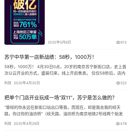
数
同时，在线上市场，家电渠道商持续发力。京东、苏宁、天
码
猫瓜分了92.6%的市场份额。其中，苏宁线上渠道增速高于
登录
注册
行业平均，京东线上渠道份额进一步被挤压，占比不足4
2020年5月6日
613
成。
汽
车
苏宁中华第一店新战绩：58秒，1000万！
58秒，1000万！ 4月30日0点，20岁的南京苏宁新街口店，史上首
次以云开业的方式，盛装归来，线上开启售卖。 仅仅58秒后，店内
直
实时销量榜定格——“累计销售破1000万”。这一成绩，刷新了这座
播
科技
2020年4月30日
522
中华第一店的千万销售达成速…
把单个门店开业玩成一场“双11”，苏宁是怎么做的？
专
“曾经的你永远在新街口站出口等我，而现在，却是我去我的经天
栏
路，你过你的油坊桥”（经天路、油坊桥为南京地铁2号线两个始发
站）。 4月18日，南京苏宁微信公众号的推送《新街口的匆匆往
科技
2020年4月29日
478
往，留在淮海路》下，有这么一…
家电线上线下销售走向融合，双线全覆盖模式优势凸显。依