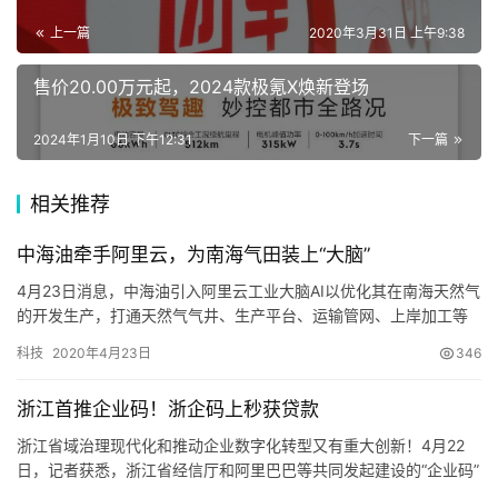
家
上一篇
2020年3月31日 上午9:38
电
售价20.00万元起，2024款极氪X焕新登场
数
2024年1月10日 下午12:31
下一篇
码
登录
注册
相关推荐
中海油牵手阿里云，为南海气田装上“大脑”
汽
车
4月23日消息，中海油引入阿里云工业大脑AI以优化其在南海天然气
的开发生产，打通天然气气井、生产平台、运输管网、上岸加工等
全链路的毛细血管，为南海气田复杂地质环境下的生产系统装上智
科技
2020年4月23日
346
能“大脑”，以协同各个气田…
直
播
浙江首推企业码！浙企码上秒获贷款
浙江省域治理现代化和推动企业数字化转型又有重大创新！4月22
日，记者获悉，浙江省经信厅和阿里巴巴等共同发起建设的“企业码”
专
平台已初步完成系统开发，并开展试点应用。 “浙江借鉴健康码的成