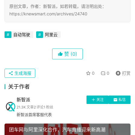
原创文章，作者：新智派，如若转载，请注明出处：
https://knewsmart.com/archives/24740
自动驾驶
阿里云
首
赞
(0)
页
生成海报
0
0
打赏
科
关于作者
技
新智派
关注
私信
21.3K
文章
2
评论
1
粉丝
手
新智派首席客服代表
机
团车网与阿里深化合作，汽车直播迎来新高潮