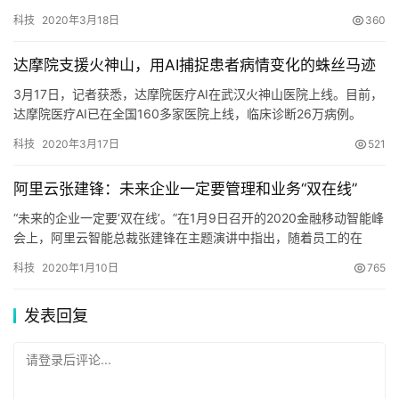
翻译。目前，浙大一院等中国医院已经入驻。 海外疫情不断升级，
科技
2020年3月18日
360
不少国家向中国寻求治疗…
达摩院支援火神山，用AI捕捉患者病情变化的蛛丝马迹
3月17日，记者获悉，达摩院医疗AI在武汉火神山医院上线。目前，
达摩院医疗AI已在全国160多家医院上线，临床诊断26万病例。
（技术人员在火神山医院现场） 火神山医院是湖北首个“小汤山模
科技
2020年3月17日
521
式”医院，收治的全部是新冠…
阿里云张建锋：未来企业一定要管理和业务“双在线”
“未来的企业一定要‘双在线’。”在1月9日召开的2020金融移动智能峰
会上，阿里云智能总裁张建锋在主题演讲中指出，随着员工的在
线，未来企业管理要在线；同时企业业务也要跟随服务对象的变
科技
2020年1月10日
765
化，实现时刻在线。 张建锋表…
发表回复
请登录后评论...