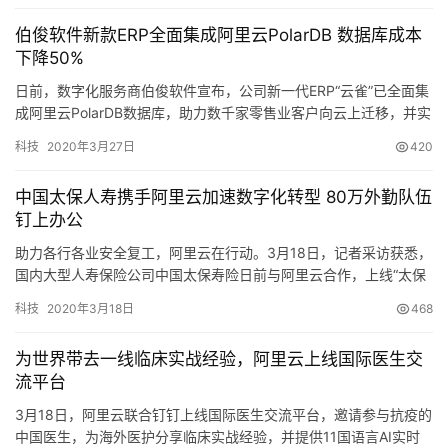
伯俊软件新款ERP全面集成阿里云PolarDB 数据库成本
下降50%
日前，数字化服务商伯俊软件宣布，公司新一代ERP“云雀”已全面集
成阿里云PolarDB数据库，助力数千家零售业客户向云上迁移，并实
现数据库综合使用成本降低50%以上。 伯俊软件是国内老牌数字化
科技
2020年3月27日
420
服务商，创立20余年，已…
中国太保人寿携手阿里云加速数字化转型 80万外勤队伍
钉上办公
助力各行各业安全复工，阿里云在行动。3月18日，记者采访获悉，
国内大型人寿保险公司中国太保寿险日前与阿里云合作，上线“太保
钉钉”专属协同办公平台，为近80万名外勤队伍、4万余名内勤员工
科技
2020年3月18日
468
提供远程办公协同及业务…
为世界带去一线临床实战经验，阿里云上线国际医生交
流平台
3月18日，阿里云联合钉钉上线国际医生交流平台，邀请参与抗疫的
中国医生，为海外医护分享临床实战经验，并提供11国语言AI实时