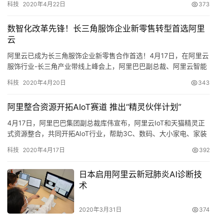
科技
2020年4月22日
373
栏
功经验，在全国率先推出…
数智化改革先锋！长三角服饰企业新零售转型首选阿里
云
专
题
阿里云已成为长三角服饰企业新零售合作首选！4月17日，在阿里云
服饰行业-长三角产业带线上峰会上，阿里巴巴副总裁、阿里云智能
新零售事业部总经理肖利华透露，率先实现数智化转型的长三角服
科技
2020年4月20日
343
饰企业，在疫情期间化危…
阿里整合资源开拓AIoT赛道 推出“精灵伙伴计划”
4月17日，阿里巴巴集团副总裁库伟宣布，阿里云IoT和天猫精灵正
式资源整合，共同开拓AIoT行业，帮助3C、数码、大小家电、家装
家居等行业智能化升级。为支持合作伙伴在疫情后快速复苏，阿里
科技
2020年4月17日
392
巴巴将投入亿级资源开启“精…
日本启用阿里云新冠肺炎AI诊断技
术
2020年3月31日
374