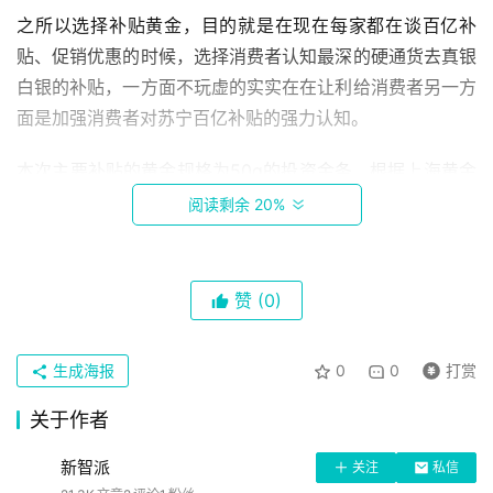
之所以选择补贴黄金，目的就是在现在每家都在谈百亿补
贴、促销优惠的时候，选择消费者认知最深的硬通货去真银
白银的补贴，一方面不玩虚的实实在在让利给消费者另一方
面是加强消费者对苏宁百亿补贴的强力认知。
本次主要补贴的黄金规格为50g的投资金条，根据上海黄金
交易所大盘价每克苏宁易购补贴7元左右，买一块直接便宜
阅读剩余 20%
350块钱。
赞
(0)
首
同时部分黄金饰品也将上架9月30日晚上7：30超级买手贾
页
乃亮直播间，同时苏宁易购将辅助海量会员及社群资源、专
业技术团队，差异化直播策略，让此次“黄金周黄金补贴”多
生成海报
0
0
打赏
角度得到全方位支持。
科
关于作者
技
新智派
关注
私信