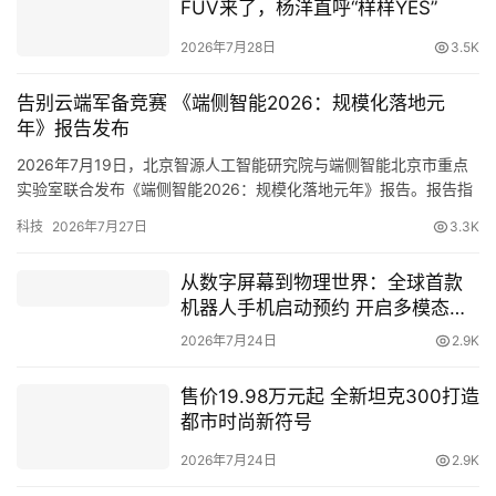
FUV来了，杨洋直呼“样样YES”
播
2026年7月28日
3.5K
告别云端军备竞赛 《端侧智能2026：规模化落地元
专
年》报告发布
栏
2026年7月19日，北京智源人工智能研究院与端侧智能北京市重点
实验室联合发布《端侧智能2026：规模化落地元年》报告。报告指
出，大模型产业正经历从“云端集中式智能”走向“端云协同式智能”的
专
科技
2026年7月27日
3.3K
结构性跃迁，2026年已成为…
题
从数字屏幕到物理世界：全球首款
机器人手机启动预约 开启多模态具
身交互新时代
2026年7月24日
2.9K
售价19.98万元起 全新坦克300打造
都市时尚新符号
2026年7月24日
2.9K