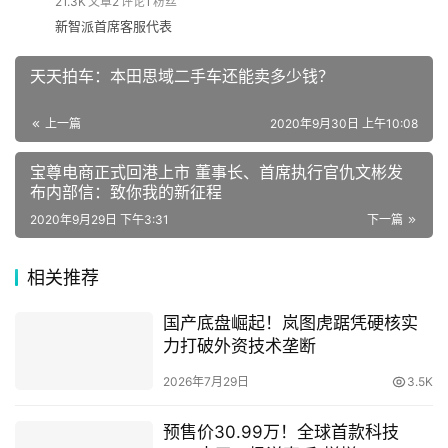
21.3K
文章
2
评论
1
粉丝
新智派首席客服代表
手
原创文章，作者：新智派，如若转载，请注明出处：
机
https://knewsmart.com/archives/33839
天天拍车：本田思域二手车还能卖多少钱？
上一篇
2020年9月30日 上午10:08
家
电
宝尊电商正式回港上市 董事长、首席执行官仇文彬发
布内部信：致你我的新征程
2020年9月29日 下午3:31
下一篇
数
码
相关推荐
登录
注册
国产底盘崛起！岚图虎踞凭硬核实
汽
力打破外资技术垄断
车
2026年7月29日
3.5K
预售价30.99万！全球首款科技
直