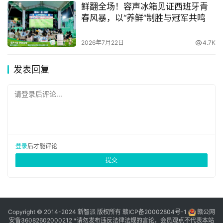
鲜翻全场！容声冰箱见证西班牙青
据了解，目前在560万金华常住人口中，快手月活跃用户数
春风暴，以“养鲜”制胜与冠军共鸣
超过200万，百万粉丝数以上的快手达人突破100人。另据
快手大数据研究院此前发布的“快手上的幸福乡村”长图报告
2026年7月22日
4.7K
显示，2018年金华市横店镇曾以106亿播放量位列快手上播
发表回复
放量全国第二的乡镇。
快手杯百万大奖赛作为快手金华创新发展中心落地的第一个
请登录后评论...
项目，未来将会在更多领域开展更深度的合作。体育领域开
展深度合作，为金华培养服务于城市经济和宣传的快手钓鱼
红人。
登录
后才能评论
提交
垂钓行业巨大的发展潜力也为快手与金华合作打造垂钓领域
爆款赛事打下了坚实基础。统计数据显示，中国休闲渔业关
Copyright © 2014-2024 新智派 版权所有
赣ICP备20002804号-1
赣公网
安备36082602000212
*请勿发布违反法律法规的言论，会员观点不代表本站