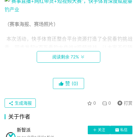
（赛事海报、赛场照片）
 本次活动，快手体育还整合平台资源打造了全民垂钓挑战
季，同步发起#百万垂钓大作战#视频挑战，让大家不仅随
时随地观看赛事，还可以随手分享自己的垂钓瞬间赢取好
阅读剩余 72%
礼。
赞
(0)
首
页
 （多视角模式，360度呈现赛事盛况）
生成海报
0
0
打赏
关于作者
科
经过三天激烈角逐，最终三天两场比赛冠军由胡子陈战队
技
（快手昵称@旭日阳光刘大大师）、联兴饵料元隆电力队
新智派
关注
私信
（@渔跃工坊钓具滕正伟、@小四川《钓鱼添加剂制品》）