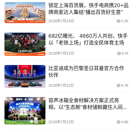
据了解，本次快手体育走入金华，与当地渔具头部企业合作
锁定上海百货展，快手电商携20+品
落地大赛，通过短视频、直播助力金华地方特色产业。这也
牌商家达人集结“播出百货好生意”
是快手与金华一系列“直播+产业”合作的重要落地项目之
2026年7月24日
3.2K
一。
682亿曝光、 4660万人共创，快手
依托快手巨大的流量优势，发挥“短视频+直播”模式价值，
以「老铁上场」打造全民体育主场
并在垂钓领域快手达人的强大影响力加持下，快手通过此次
2026年7月23日
4.1K
大奖赛为金华垂钓产业加码赋能，以“网红+带货+赛事+产
业”模式，加速金华数字经济产业与传统鱼钓产业融合，推
比亚迪成为巴黎圣日耳曼官方合作
动当地特色产业经济发展。
伙伴
2026年7月22日
4.7K
快手加速金华数字经济发展，成传统产业升级新引擎
容声冰箱全食材解决方案正式亮
金华市副市长邵国强此前曾表示，金华与快手公司签订战略
相，以“生态舱”食材储鲜藏住人间烟
合作协议，必将促进双方在产业赋能、城市宣传、网络生
火气
态、人才培养等方面开展深入合作，共同推动金华传统产业
2026年7月22日
4.8K
转型升级和数字经济发展，打造全国数字经济示范城市。