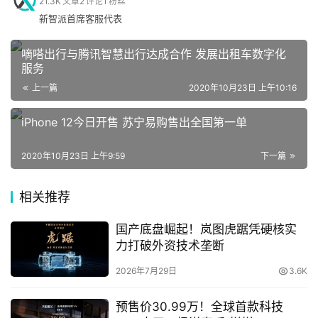
21.3K
文章
2
评论
1
粉丝
收获囊中，并一举斩获100万元奖金的超级大奖，而三旺鱼
新智派首席客服代表
手
饵队（@
小巨人 张巨
）、湖北武汉客友朱清队（@朱清
机
《清哥说钓》）、则分别拿下第2名，泸州千川队、渔胜俱
嘀嗒出行与腾讯智慧出行达成合作 发展出租车数字化
服务
乐部队获得季军。
上一篇
2020年10月23日 上午10:16
家
电
iPhone 12今日开售 苏宁易购售出全国第一单
2020年10月23日 上午9:59
下一篇
（冠军：联兴饵料元隆电力、胡子陈战队）
数
码
相关推荐
登录
注册
国产底盘崛起！岚图虎踞凭硬核实
力打破外资技术垄断
汽
据了解，整场赛事在快手平台的直播累计观看人数超1千
车
万，互动数超2千万。同时，结合赛事所推出的三场专场带
2026年7月29日
3.6K
货直播的销售额累计突破1000万元。
预售价30.99万！全球首款科技