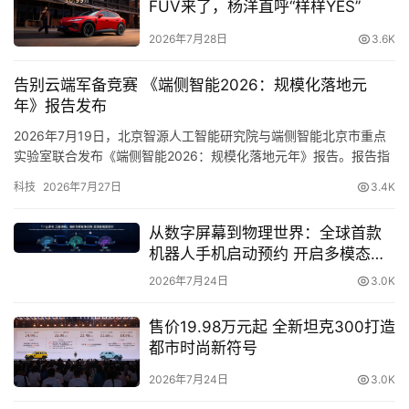
直
FUV来了，杨洋直呼“样样YES”
“赛事直播+网红带货+短视频大赛”，快手体育深度赋能垂
播
钓产业
2026年7月28日
3.6K
在为期三天的比赛中，快手全程通过官方账号“佳钓尼燕语
告别云端军备竞赛 《端侧智能2026：规模化落地元
专
湖百万大赛”（快手昵称：佳钓尼）进行直播，主持人在直
年》报告发布
栏
播中的专业解说不仅为快手老铁们带来大量垂钓知识科普，
2026年7月19日，北京智源人工智能研究院与端侧智能北京市重点
更增加了垂钓这一偏静态体育赛事的观赏性、趣味性及互动
实验室联合发布《端侧智能2026：规模化落地元年》报告。报告指
出，大模型产业正经历从“云端集中式智能”走向“端云协同式智能”的
性。赛事期间，快手体育不仅通过邀请钓鱼红人现场参与、
科技
2026年7月27日
3.4K
专
结构性跃迁，2026年已成为…
多视角直播比赛，还发起线上短视频比赛等多维模式，助力
题
金华打造“中国垂钓城”新地标，更是结合赛事推出专场带货
从数字屏幕到物理世界：全球首款
机器人手机启动预约 开启多模态具
直播，打通钓具产业上下游。
身交互新时代
2026年7月24日
3.0K
售价19.98万元起 全新坦克300打造
都市时尚新符号
（现场直播间）
2026年7月24日
3.0K