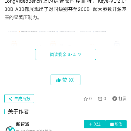
LongVideoBench上的综合长时序解析，Keye-VL-2.0-
30B-A3B都展现出了对同级别甚至200B+超大参数开源基
座的显著压制力。
阅读剩余 67%
赞
(0)
首
页
生成海报
0
0
打赏
关于作者
科
技
新智派
关注
私信