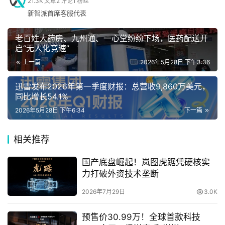
21.3K
文章
2
评论
1
粉丝
新智派首席客服代表
手
从静态识别迈向深度推理，实现视频理解质变
机
老百姓大药房、九州通、一心堂纷纷下场，医药配送开
启“无人化竞速”
长视频理解一直是多模态领域最具挑战性的方向之一。
上一篇
2026年5月28日 下午3:36
家
传统视觉大模型通常依赖抽帧与标签化描述完成视频解析，
电
迅雷发布2026年第一季度财报：总营收9,860万美元，
能够识别“出现了什么”，却难以真正理解连续时序中的逻辑
同比增长54.1%
关系。因此，当用户输入一段数分钟甚至数十分钟的视频，
2026年5月28日 下午6:34
下一篇
并要求模型进行总结、规划或决策时，很多模型仍会输出基
数
于字幕与标签拼接的“流水账”。
码
相关推荐
登录
注册
Keye-VL-2.0-30B-A3B则展现出明显不同的能力路径。在
国产底盘崛起！岚图虎踞凭硬核实
冰岛旅行Vlog测试中，模型不仅识别出天气骤变、极端环
力打破外资技术垄断
汽
境与事故风险等关键视觉信息，还能够结合上下文推演出
车
2026年7月29日
3.0K
“需准备保暖装备”“建议优先选择跟团出行”等具备现实决策
价值的旅行建议。面对工艺制作视频，模型可输出毫秒级精
预售价30.99万！全球首款科技