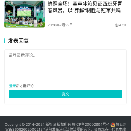
学习中的“灾难性遗忘”问题，快手还创新性引入跨模态
鲜翻全场！容声冰箱见证西班牙青
MOPD（多专家策略蒸馏/合并）技术。
春风暴，以“养鲜”制胜与冠军共鸣
通过动态路由与参数融合，模型在持续增强视频理解与
2026年7月22日
4.5K
Agent能力的同时，依然能够保持数学推理、STEM与指令
遵循等通用能力稳定增长。下图是Keye-VL-2.0-30B-A3B
发表回复
最终定版在全维度基准测试中的“全景成绩单”：
请登录后评论...
登录
后才能评论
提交
Copyright © 2014-2024 新智派 版权所有
赣ICP备20002804号-1
赣公网
安备36082602000212
*请勿发布违反法律法规的言论，会员观点不代表本站