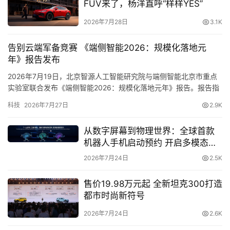
直
确时间戳拆解，准确识别复杂工序并完成结构化归纳；在电
FUV来了，杨洋直呼“样样YES”
播
竞赛事视频中，则能够结合视觉变化、字幕信息和比分演
2026年7月28日
3.1K
化，还原“绝境翻盘”的叙事逻辑，实现跨模态语义融合分
析。
告别云端军备竞赛 《端侧智能2026：规模化落地元
专
年》报告发布
栏
这种能力的关键，在于模型开始建立“时序因果链条”。它不
2026年7月19日，北京智源人工智能研究院与端侧智能北京市重点
仅理解单帧内容，更能够在长时间跨度的视频流中识别事件
实验室联合发布《端侧智能2026：规模化落地元年》报告。报告指
之间的关联关系，并基于人类逻辑完成更深层次的规划与判
出，大模型产业正经历从“云端集中式智能”走向“端云协同式智能”的
科技
2026年7月27日
2.9K
专
结构性跃迁，2026年已成为…
断。
题
从数字屏幕到物理世界：全球首款
Agent能力首次解锁，打通“感知—规划—执行”闭环
机器人手机启动预约 开启多模态具
身交互新时代
2026年7月24日
2.5K
此次发布的另一项关键突破，是Keye系列首次在多模态基
座中内建了Agent协作机制。
售价19.98万元起 全新坦克300打造
都市时尚新符号
依托Code Agent、Tool Agent等能力模块，Keye-VL-2.0
2026年7月24日
2.6K
具备复杂任务拆解、工具调度与多轮执行能力，可在代码解
析、API调用、任务规划等场景中实现稳定执行。在复杂业