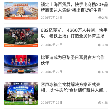
锁定上海百货展，快手电商携20+品
务测试中，面对涉及门店检索、距离测算、商品筛选、订单
牌商家达人集结“播出百货好生意”
生成等多线程任务链，模型能够自主完成任务规划、参数调
2026年7月24日
2.7K
用及容错调整，顺利完成多轮执行闭环。这标志着快手多模
态模型正式从“内容理解”迈向“任务执行”，具备更强业务协
682亿曝光、 4660万人共创，快手
同潜力。
以「老铁上场」打造全民体育主场
2026年7月23日
3.7K
强化学习与多专家融合，构建可靠推理底座
比亚迪成为巴黎圣日耳曼官方合作
为了进一步提升复杂推理场景下的稳定性，快手还构建了一
伙伴
套全新的多模态强化学习体系。
2026年7月22日
4.5K
其中，Context-RL奖励机制通过混合模态参考信息生成细
容声冰箱全食材解决方案正式亮
粒度奖励信号，对数学、代码、多步推理等复杂任务进行事
相，以“生态舱”食材储鲜藏住人间烟
实性约束，降低模型幻觉率。同时，团队引入Accuracy 
火气
Filtering机制，对训练轨迹进行实时质量筛选，剔除逻辑断
2026年7月22日
4.5K
层与低质量样本，提升强化学习稳定性。此外，针对多任务