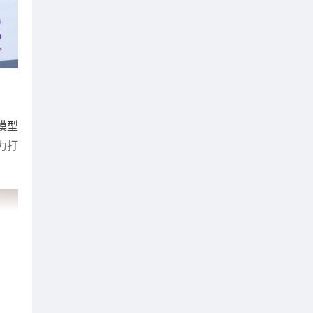
模型
力打