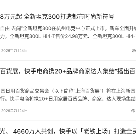
.98万元起 全新坦克300打造都市时尚新符号
，“自由 去闯”全新坦克300在杭州电竞中心正式上市。新车全面升
，全新坦克300L Hi4-T售价24.98万元、全新坦克300L Hi4-
万元；燃油版同步上市，全新坦克300 2.4T柴油版售价23.48万…
2026年7月24日
百货展，快手电商携20+品牌商家达人集结“播出百
中国日用百货商品交易会（以下简称“上海百货展”）将在上海新国
行。快手电商将携20+日用家居百货品牌、商家、达人现场集结
出+线上直播的形式，为所有快手老铁带来超多低价百…
2026年7月24日
曝光、 4660万人共创，快手以「老铁上场」打造全