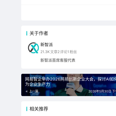
关于作者
新智派
21.3K
文章
2
评论
1
粉丝
新智派首席客服代表
网易智企举办2026网易创新企业大会，探讨AI如
为企业生产力
上一篇
2026年5月30日 下午
华为昇腾技术专家 于璠
相关推荐