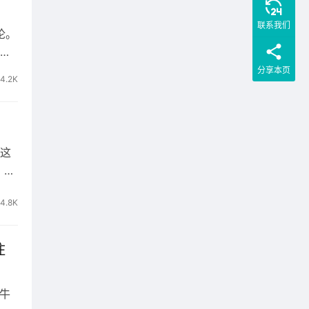
联系我们
论。
我
分享本页
4.2K
配调
环，
的快
，这
、卓
4.8K
住
牛