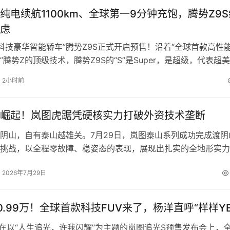
S的整体布局与能力积淀，在生命科学、材料化学、地球科学、电
纯电续航1100km、全球第一9分钟充饱，腾势Z9S
gent 应用案例。凭借软硬件深度协同、传统计算与AI计算配
虑
中的出色表现，昇腾稳步构建核心技术优势，助力 AI4S 技术
“科技豪华智能轿车”腾势Z9S正式开启预售！沿着“全球首款高性
”腾势Z的顶级技术，腾势Z9S的“S”是Super，是超级，代表超
航、超强驾控和超级智能，为悦己生活而来。它拥有十大全球…
2小时前
崛起！岚图虎踞凭硬核实力打破外资技术垄断
阴山，自有泰山越雄关。7月29日，岚图泰山系列成功完成渡阴
挑战，以全程零故障、稳姿态的表现，展现出扎实的全地形实力
中国首款全地形智能底盘正式命名“岚图虎踞”。岚图CBO、销…
2026年7月29日
0.99万！全球首款科技FUV来了，杨洋直呼“样样YE
，在以“人生追光，许我闪耀”为主题的岚图追光S预售发布会上，