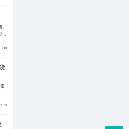
级，
Z售
3.1K
货
际
，
3.2K
民