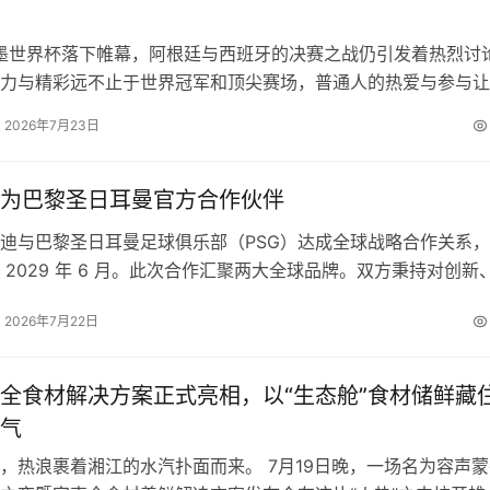
加墨世界杯落下帷幕，阿根廷与西班牙的决赛之战仍引发着热烈讨
力与精彩远不止于世界冠军和顶尖赛场，普通人的热爱与参与让
天看到了属于广大老铁精彩纷呈与热力四射的体育现场。 今…
2026年7月23日
能体硬的一面》的主题演讲，重点介绍了基于昇腾的模型自动适
索、环境适配、算子适配、质量评估、性能优化的全流程自动闭
为巴黎圣日耳曼官方合作伙伴
对、跑得快。目前，依托该工具已完成500余个PyTorch模型
。
迪与巴黎圣日耳曼足球俱乐部（PSG）达成全球战略合作关系
 2029 年 6 月。此次合作汇聚两大全球品牌。双方秉持对创新
发展的共同理念，在各自领域持续突破创新，并与全球数百…
2026年7月22日
全食材解决方案正式亮相，以“生态舱”食材储鲜藏
气
，热浪裹着湘江的水汽扑面而来。 7月19日晚，一场名为容声蒙