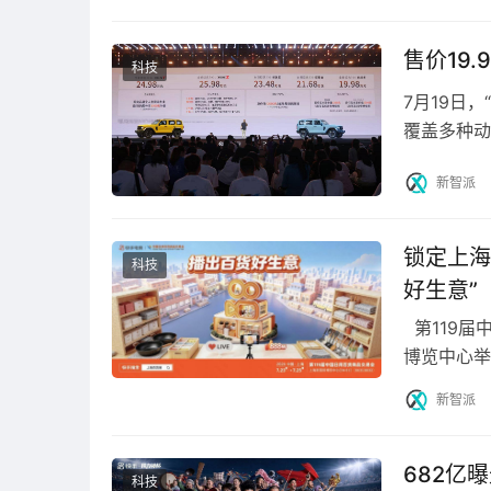
售价19
科技
7月19日
覆盖多种动力
价25.98
新智派
锁定上海
科技
好生意”
第119届
博览中心举
通过线下展
新智派
682亿
科技