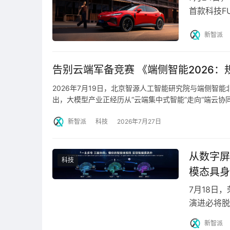
首款科技F
享免费升级
新智派
告别云端军备竞赛 《端侧智能2026
2026年7月19日，北京智源人工智能研究院与端侧智
出，大模型产业正经历从“云端集中式智能”走向“端云协同
新智派
科技
2026年7月27日
华为昇腾技术专家张玉橙
昇腾AI4S生态的发展，离不开每一位贡献者的
从数字屏
科技
贡献优秀奖”
，表彰近一年来昇腾开发者在昇腾A
模态具身
“昇腾AI4S生态贡献优秀奖”荣誉。
7月18日，
演进必将脱
人生命体，
新智派