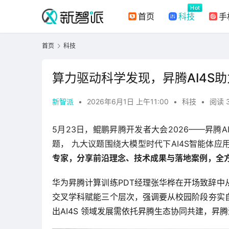
Hot
首页
科技
手
首页
科技
算力驱动科学发现，昇腾AI4S
新智派
•
2026年6月1日 上午11:00
•
科技
•
阅读 
5月23日，鲲鹏昇腾开发者大会2026——昇腾
题， 九大议题围绕大模型时代下AI4S智能体
专家，分享前沿理念、技术成果与落地案例，全方
华为昇腾计算训练PDT经理张华桦在开场致辞
交叉学科赋能三个层次，强调要从校园阶段夯实
出AI4S 领域发展需依托昇腾生态协同共建，