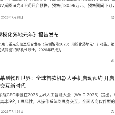
UV岚图追光S正式开启预售，预售价30.99万元。预售期间下订
价值20000元的主副驾双零重力座椅，以及免费赠送价值1500
2026年7月28日
：规模化落地元年》报告发布
能北京市重点实验室联合发布《端侧智能2026：规模化落地元年》报告。报
式智能”的结构性跃迁，2026年已成为…
专业和付出，会上设置了颁奖环节，为优秀团队颁发了
“昇腾AI4
幕到物理世界：全球首款机器人手机启动预约 开启
I4S技术创新、技术生态发展中的优异表现。8个优秀贡献团队
交互新时代
荣耀CEO李健在2026世界人工智能大会（WAIC 2026）提出，A
离冰冷的工具属性，从操作系统到具身交互，全面迈向伙伴型的
重构人与物理世界的关系，这就是人工智能时代的价值锚点。基
2026年7月24日