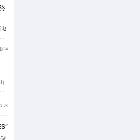
磁仿
终
合的
不断
能电
美颜
84
山
。
3.6K
S”
全球