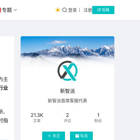
专题
登录
注册
投稿
为主
行业
新智派
新智派首席客服代表
新、
21.3K
2
1
时指
文章
评论
粉丝
关注
私信