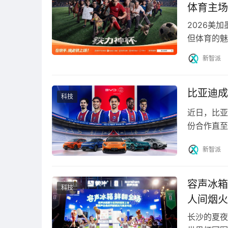
体育主场
2026美
但体育的魅
昇腾AI4S生态贡献优秀奖 颁奖环节
们在今年夏
新智派
深圳河套学院副院长欧阳万里
作了题为《科学智
优工具，基于多智能体协同技术，构建起模型检
比亚迪成
助力模型跨AI处理器在昇腾平台实现跑得通、跑得
科技
速迁移，357个模型在昇腾平台上性能超越业界
近日，比亚
份合作直至
越与国际化
新智派
容声冰箱
科技
人间烟火
长沙的夏夜