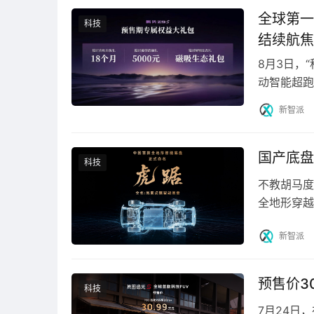
华为昇腾技术专家张玉橙，详细介绍了昇腾AI4
全球第一
真等方向，昇腾已孵化出丰富的原生模型与智能 A
科技
结续航焦
通用解决方案，以及超节点在大规模多卡并行任务
突破。
8月3日，
动智能超跑
值、超长续
新智派
国产底盘
科技
不教胡马度
全地形穿越
活动现场，
新智派
预售价3
科技
7月24日