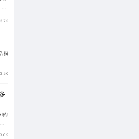
，可
…
3.7K
告指
3.5K
S生态
多
获得
I的
类
…
3.0K