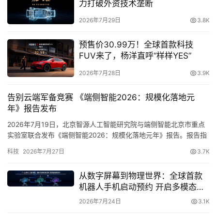
力打破外资技术垄断
播
2026年7月29日
3.8K
预售价30.99万！全球首款科技
专
FUV来了，杨洋直呼“样样YES”
栏
2026年7月28日
3.9K
专
告别云端军备竞赛 《端侧智能2026：规模化落地元
年》报告发布
题
除了打造丰富的原生内容外，活动期间，快手还在站内发起
2026年7月19日，北京智源人工智能研究院与端侧智能北京市重点
#出手即高手 话题挑战赛，吸引更多普通用户参与活动，通
实验室联合发布《端侧智能2026：规模化落地元年》报告。报告指
过全民内容共创玩法，让惠普星系列的定位更加深入人心。
出，大模型产业正经历从“云端集中式智能”走向“端云协同式智能”的
科技
2026年7月27日
3.7K
结构性跃迁，2026年已成为…
此外，快手还通过丰富的站内资源位，全方位助力活动出
圈。最终，#出手即高手 话题作品量高达1.5万，播放量突
从数字屏幕到物理世界：全球首款
破2.5亿次。
机器人手机启动预约 开启多模态具
身交互新时代
2026年7月24日
3.1K