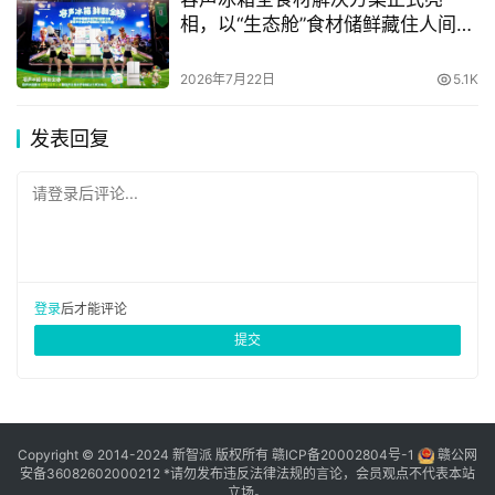
解，快手达人目前覆盖超40个垂类，其官方达人营销平台
相，以“生态舱”食材储鲜藏住人间烟
磁力聚星整体入驻达人数已接近170万（截至2022年6月
火气
底）。
2026年7月22日
5.1K
在此基础上，快手磁力引擎又进一步提出“达人+X”策略，助
发表回复
力品牌通过达人合作实现更多元的价值。X，可以是合作平
台流量工具、营销资源，也可以是参与平台的IP活动、话题
请登录后评论...
挑战赛等。
而此次惠普与快手的合作，正是“达人+X”模式的一次成功实
践。本次项目一方面通过达人的内容感染力和粉丝信任度，
登录
后才能评论
撬动原生自然流量，以“达人+流量”的搭配提升商业内容质
提交
量，另一方面通过话题挑战赛这一“达人+互动”的玩法，卷
入更多用户参与活动，进一步影响用户心智。
今年，快手持续落地了一系列激励政策，加速达人商业价值
Copyright © 2014-2024 新智派 版权所有
赣ICP备20002804号-1
赣公网
安备36082602000212
*请勿发布违反法律法规的言论，会员观点不代表本站
释放。例如，“星海计划”针对优质商业内容、重点达人提供
立场。