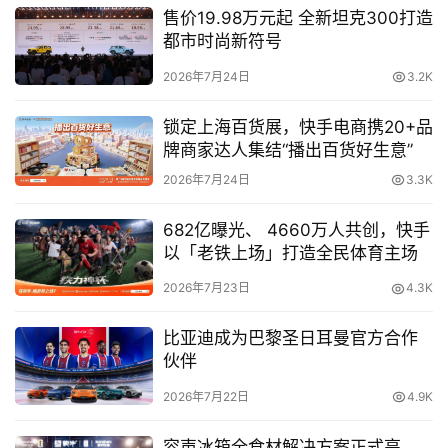
售价19.98万元起 全新坦克300打造
都市时尚新符号
2026年7月24日
3.2K
锁定上海百货展，快手电商携20+品
牌商家达人集结“播出百货好生意”
2026年7月24日
3.3K
值得一提的是，本次活动也是继去年快手与惠普携手4位快
682亿曝光、 4660万人共创，快手
手达人打造“未来青年图鉴”项目后，双方合作的又一次延续
以「老铁上场」打造全民体育主场
与深入。由此可见，这种依托平台原生达人、原生内容的品
2026年7月23日
4.3K
牌营销模式，已经成为3C行业营销的新模板。
比亚迪成为巴黎圣日耳曼官方合作
“无达人，不营销”时代来临，达人营销价值全面释放
伙伴
2026年7月22日
4.9K
事实上，不论是惠普在去年合作的4位“未来青年”，还是今
年的4位“高手”，都是快手达人生态中的典型代表。据了
容声冰箱全食材解决方案正式亮