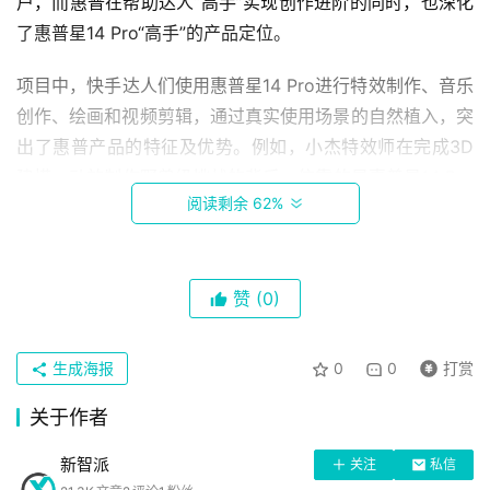
户，而惠普在帮助达人“高手”实现创作进阶的同时，也深化
了惠普星14 Pro“高手”的产品定位。
项目中，快手达人们使用惠普星14 Pro进行特效制作、音乐
创作、绘画和视频剪辑，通过真实使用场景的自然植入，突
出了惠普产品的特征及优势。例如，小杰特效师在完成3D
建模、动效制作野兽级挑战的背后，依靠的是惠普星14 Pro
阅读剩余 62%
最高搭载第十二代英特尔酷睿i7处理器所带来的澎湃性能；
而该款笔记本的全感护眼屏，更是让潮绘师王大的每次下笔
涂鸦细节毕现、轻松呈现。
首
赞
(0)
页
生成海报
0
0
打赏
科
关于作者
技
新智派
关注
私信