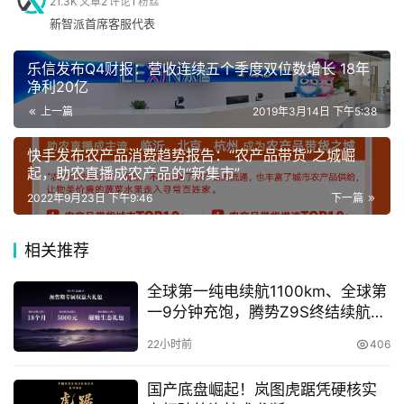
21.3K
文章
2
评论
1
粉丝
新智派首席客服代表
手
机
乐信发布Q4财报：营收连续五个季度双位数增长 18年
除此之外，快手还联合惠普以达人的成长故事构建品牌
净利20亿
TVC，通过达人敢于创新、秀出自我、创意无限、突破边界
上一篇
2019年3月14日 下午5:38
家
等背景，对品牌精神进行拆解，为品牌注入更多精神内涵，
电
快手发布农产品消费趋势报告：“农产品带货”之城崛
让品牌和用户进行精神与情感上的碰撞，形成更深层次的品
起，助农直播成农产品的“新集市”
牌营销传播。
2022年9月23日 下午9:46
下一篇
数
例如，来自大凉山深处的彝族少年乐队拾光者计划，将传统
码
相关推荐
乐器唱腔与现代科技结合，让彝族民歌非遗文化绽放新魅
登录
注册
力，与惠普星系列一样用创新为人带去“向上的力量”；而王
全球第一纯电续航1100km、全球第
小潮作为会做美食的剪辑高手、会唱RAP的画画高手，则是
汽
一9分钟充饱，腾势Z9S终结续航焦
和惠普星14 Pro同为多线程任务处理专家、“突破边界的全
车
虑
22小时前
406
能高手”。目前，达人视频和品牌TVC在快手站内的总播放
量已突破千万次。
国产底盘崛起！岚图虎踞凭硬核实
直