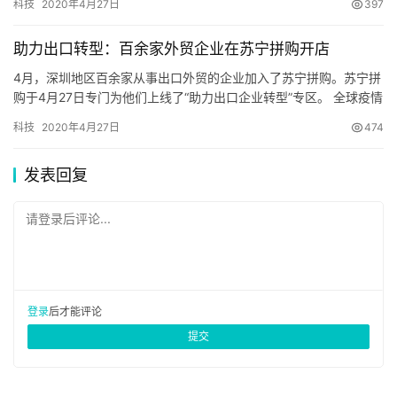
科技
2020年4月27日
397
商平台直播形态的加入…
助力出口转型：百余家外贸企业在苏宁拼购开店
4月，深圳地区百余家从事出口外贸的企业加入了苏宁拼购。苏宁拼
购于4月27日专门为他们上线了“助力出口企业转型”专区。 全球疫情
升温，外贸市场需求下降明显，大量外贸订单被推迟或取消，往年
科技
2020年4月27日
474
三四月份正是外贸工厂开…
发表回复
请登录后评论...
登录
后才能评论
提交