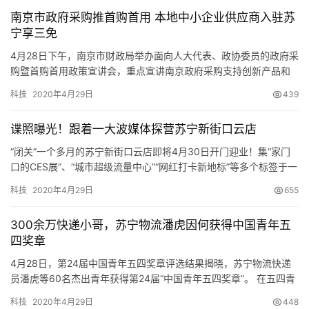
专
南京市政府采购推首购首用 本地中小企业供应商入驻苏
题
宁享三免
4月28日下午，南京市财政局举办面向人大代表、政协委员的政府采
购暨首购首用政策宣讲会，重点宣讲南京政府采购支持创新产品和
中小微企业发展相关政策措施。据了解，南京市财政部门今年将在
科技
2020年4月29日
439
持续执行风险补偿、保险补…
谍照曝光！跟着一大波媒体探营苏宁新街口云店
“闭关”一个多月的苏宁新街口云店即将4月30日开门迎业！集“家门
口的CES展”、“城市超级流量中心”“网红打卡新地标”等多个标签于一
身的新街口云店究竟长什么样？颜值如何?今天跟着媒体首次探营，
科技
2020年4月29日
655
一大波实景谍照高清大图…
300余万快递小哥，苏宁物流潘虎因何获得中国青年五
四奖章
4月28日，第24届中国青年五四奖章评选结果揭晓，苏宁物流快递
员潘虎等60名杰出青年获得第24届“中国青年五四奖章”。 在五四青
年节来临之际，共青团中央、全国青联共同颁授第24届“中国青年五
科技
2020年4月29日
448
四奖章”，表彰青年中的优…