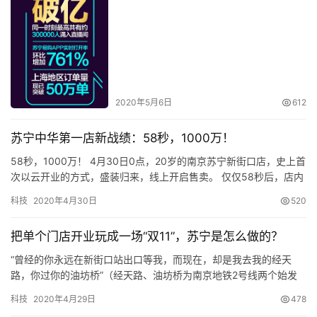
数
码
原创文章，作者：新智派，如若转载，请注明出处：
登录
注册
https://knewsmart.com/archives/8720
2020年5月6日
612
汽
车
苏宁中华第一店新战绩：58秒，1000万！
58秒，1000万！ 4月30日0点，20岁的南京苏宁新街口店，史上首
次以云开业的方式，盛装归来，线上开启售卖。 仅仅58秒后，店内
直
实时销量榜定格——“累计销售破1000万”。这一成绩，刷新了这座
播
科技
2020年4月30日
520
中华第一店的千万销售达成速…
把单个门店开业玩成一场“双11”，苏宁是怎么做的？
专
“曾经的你永远在新街口站出口等我，而现在，却是我去我的经天
栏
路，你过你的油坊桥”（经天路、油坊桥为南京地铁2号线两个始发
站）。 4月18日，南京苏宁微信公众号的推送《新街口的匆匆往
科技
2020年4月29日
478
往，留在淮海路》下，有这么一…