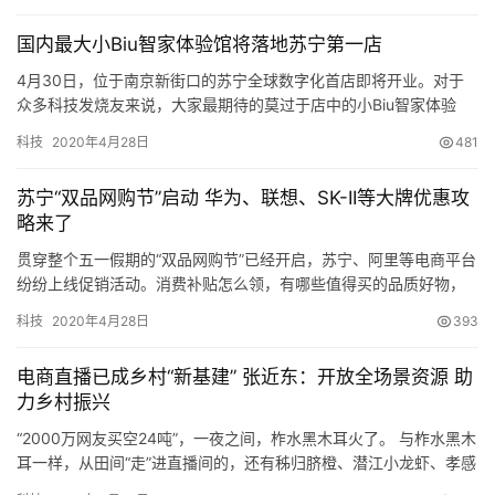
国内最大小Biu智家体验馆将落地苏宁第一店
4月30日，位于南京新街口的苏宁全球数字化首店即将开业。对于
众多科技发烧友来说，大家最期待的莫过于店中的小Biu智家体验
馆。 据悉，这座小Biu智家体验馆是目前国内规模最大的。 前期曝
科技
2020年4月28日
481
光的小Biu智家体验馆店显示…
苏宁“双品网购节”启动 华为、联想、SK-II等大牌优惠攻
略来了
贯穿整个五一假期的“双品网购节”已经开启，苏宁、阿里等电商平台
纷纷上线促销活动。消费补贴怎么领，有哪些值得买的品质好物，
还有哪些活动值得期待？消费回暖，买买买的热情迎来释放。 20亿
科技
2020年4月28日
393
消费券怎么领？ 为迎接“…
电商直播已成乡村“新基建” 张近东：开放全场景资源 助
力乡村振兴
“2000万网友买空24吨”，一夜之间，柞水黑木耳火了。 与柞水黑木
耳一样，从田间“走”进直播间的，还有秭归脐橙、潜江小龙虾、孝感
米酒、五峰茶叶等农副产品，它们纷纷“出圈”，成为网红农货。 电