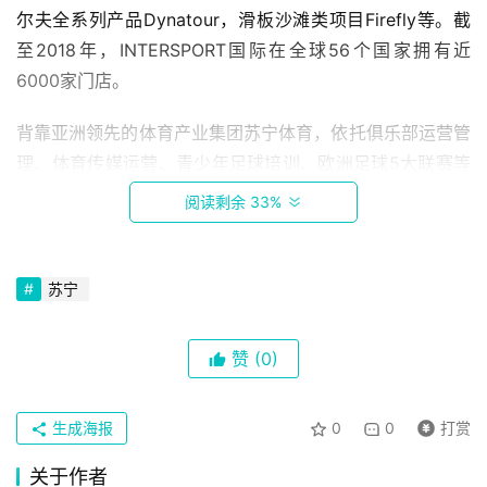
尔夫全系列产品Dynatour，滑板沙滩类项目Firefly等。截
至2018年，INTERSPORT国际在全球56个国家拥有近
6000家门店。
背靠亚洲领先的体育产业集团苏宁体育，依托俱乐部运营管
理、体育传媒运营、青少年足球培训、欧洲足球5大联赛等
体育赛事独家版权经营、全品类电子商务平台、体育地产开
阅读剩余 33%
发等体育全产业链生态圈，苏宁体育零售为消费者提供品类
丰富、专业化、个性化的运动产品和全场景服务。
苏宁
双方战略合作，将进一步推动INTERSPORT国际在中国业务
快速发展，助力苏宁体育成长为新型多品类专业运动综合服
赞
(0)
务平台，为中国体育零售市场注入新活力。
强强联手发力全场景智慧零售
生成海报
0
0
打赏
随着跑步健身、足球以及其他体育运动的广泛普及，消费者
关于作者