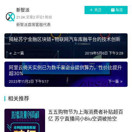
对健康生活方式和时尚运动场景充满期待。INTERSPORT国
新智派
关注
私信
际在与全球一线运动品牌战略合作中，积累了庞大的消费者
21.3K
文章
2
评论
1
粉丝
数据，发现全球运动品牌消费者画像正在向年轻化、个性
首
新智派首席客服代表
化、专业化转变。为更加贴合用户消费习惯和需求，
页
INTERSPORT在2018年海牙全球峰会上推出2.0全场景零售
揭秘苏宁金融区块链+物联网汽车库融平台的技术创新
店铺概念。
上一篇
2019年5月6日 下午3:29
科
这与苏宁贯彻全场景零售服务的核心理念不谋而合。据悉，
技
阿里云倚天实例已为数千家企业提供算力，性价比提升
苏宁作为智慧零售倡导者，持续推进智慧零售和线上线下全
超30%
场景、多渠道融合战略，打造出多业态、多产业协同的智慧
2023年11月2日 下午5:17
下一篇
零售生态圈，实现无处不在的一站式服务体验。
手
机
未来，苏宁体育将利用自身全方位资源与INTERSPORT国际
相关推荐
并肩打造一个集娱乐体验、分享参与、购物消费为一体的体
五五购物节为上海消费者补贴超百
育零售生态圈，推动全场景体育用品智慧零售在中国市场全
家
亿 苏宁直播间小Biu空调被抢空
电
面发展。