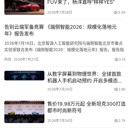
通常情况下，新品发售初期并不会提供优惠，但在今年天猫 
直
FUV来了，杨洋直呼“样样YES”
播
618 期间，各大品牌将为消费者提供折扣、赠品等权益，部
2026年7月28日
3.3K
分新品售价将低于 5 折。如羽西和故宫联名推出的原价 
1200 元的新生灵芝水礼盒，在天猫 618 期间不到 280 元
告别云端军备竞赛 《端侧智能2026：规模化落地元
专
即可入手。
年》报告发布
栏
2026年7月19日，北京智源人工智能研究院与端侧智能北京市重点
日前，天猫宣布，今年天猫 618 投入规模将向天猫双 11 看
实验室联合发布《端侧智能2026：规模化落地元年》报告。报告指
齐，为品牌商家提供上半年最大增长机会。天猫将通过投入
出，大模型产业正经历从“云端集中式智能”走向“端云协同式智能”的
科技
2026年7月27日
3.1K
专
结构性跃迁，2026年已成为…
千亿购物补贴，连续 18 天制造“千万爆款团”等多重方式，
题
打造史上规模最大天猫 618。
从数字屏幕到物理世界：全球首款
机器人手机启动预约 开启多模态具
这也令全球品牌商家参与热情空前高涨。据悉，80% 的核
身交互新时代
2026年7月24日
2.6K
心品牌将在今年天猫 618 发布新品，重磅新品数量超过 
150 万款。新品将成为天猫618的核心关键词。
售价19.98万元起 全新坦克300打造
都市时尚新符号
2026年7月24日
2.7K
原创文章，作者：新智派，如若转载，请注明出处：
https://knewsmart.com/archives/9380