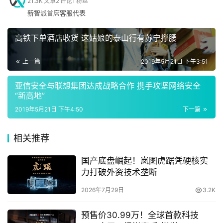
21.3K
文章
2
评论
1
粉丝
新智派首席客服代表
手
机
高铁下单酒店收货 这姑娘的泰山行有苏宁撑腰
上一篇
2019年5月21日 下午3:51
家
电
亚信安全与联想集团达成战略合作 携手攻坚网络安全
“新高地”
2019年5月21日 下午4:50
下一篇
（图片说明：不少美妆品牌将在天猫 618 期间推出天猫定
数
码
制礼盒新品）
相关推荐
登录
注册
去年天猫 618，Rio 和六神联名推出的花露水味鸡尾酒给消
国产底盘崛起！岚图虎踞凭硬核实
费者留下深刻印象。今年，羽西和故宫、朗仕和电竞战队 
力打破外资技术垄断
汽
车
iG、大白兔和气味图书馆等，都将在天猫 618 期间展开跨
2026年7月29日
3.2K
界合作，打造更多兼具话题性和实用性的新品。
预售价30.99万！全球首款科技