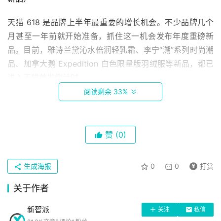
天猫 618 是品牌上半年最重要的增长机会。不少品牌几个
月甚至一年前就开始准备，抓住这一机会发布年度重磅新
品。目前，雅诗兰黛沁水倍润轻乳霜、李宁“溯”系列时尚潮
品、加拿大鹅 Expedition 白色限量版羽绒服等新品，都已
进入天猫首发倒计时。
阅读剩余 33%
此外，华为 P30 手机、戴森 Supersonic 吹风机等自在天
猫首发以来就备受关注的新品，也将在天猫 618 期间推出
天猫定制礼盒。包括 MAC、3CE 在内的不少美妆品牌，也
赞
(0)
首
将在定制礼盒中加入频繁断货的色号，让经典口红不再“一
页
支难求”。
生成海报
0
0
打赏
关于作者
科
技
新智派
关注
私信