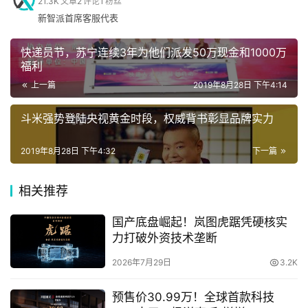
21.3K
文章
2
评论
1
粉丝
1600°C高温固化处理的陶瓷中心轴，比钢材更坚硬，而密
新智派首席客服代表
度更小。同时，它由880层超薄复合钢板产生磁场，驱动马
手
机
达转动，使其吸力比戴森Cyclone V10无绳吸尘器提升
快递员节，苏宁连续3年为他们派发50万现金和1000万
40%。
福利
上一篇
2019年8月28日 下午4:14
家
电
斗米强势登陆央视黄金时段，权威背书彰显品牌实力
2019年8月28日 下午4:32
下一篇
数
码
相关推荐
登录
注册
国产底盘崛起！岚图虎踞凭硬核实
力打破外资技术垄断
汽
车
2026年7月29日
3.2K
致力于创新和改造，戴森迄今最小、最轻的V9数码马达的
面世则颠覆了美发造型行业。它比传统马达转速快 8 倍，
预售价30.99万！全球首款科技