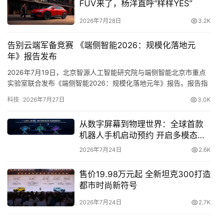
直
而重量只有一半，直径也只有27毫米，并含有一个轴流式
FUV来了，杨洋直呼“样样YES”
播
叶轮，转速达到每分钟 110,000转，每秒钟可推动 13 升的
2026年7月28日
3.2K
空气。小巧紧凑的它可被搭载在吹风机手柄处，使戴森
Supersonic吹风机手感更轻便，且能在降噪的同时，不牺
告别云端军备竞赛 《端侧智能2026：规模化落地元
专
牲干发速度。不止于此，V9 数码马达提供动力的 Airwrap 
年》报告发布
栏
美发造型器，也因无需过高温度并利用空气为头发造型，再
2026年7月19日，北京智源人工智能研究院与端侧智能北京市重点
一次刷新了人们对美发造型器的认知。
实验室联合发布《端侧智能2026：规模化落地元年》报告。报告指
出，大模型产业正经历从“云端集中式智能”走向“端云协同式智能”的
科技
2026年7月27日
3.0K
专
结构性跃迁，2026年已成为…
题
从数字屏幕到物理世界：全球首款
机器人手机启动预约 开启多模态具
身交互新时代
2026年7月24日
2.6K
售价19.98万元起 全新坦克300打造
都市时尚新符号
2026年7月24日
2.7K