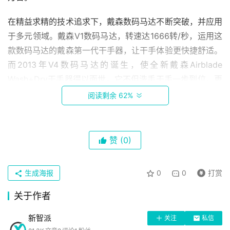
在精益求精的技术追求下，戴森数码马达不断突破，并应用
于多元领域。戴森V1数码马达，转速达1666转/秒，运用这
款数码马达的戴森第一代干手器，让干手体验更快捷舒适。
而2013年V4数码马达的诞生，使全新戴森Airblade 
Wash+Dry干手器得以面世。它不但洗手干手一步到位，更
可以在14秒内快速有效地烘干双手且噪音更小。
阅读剩余 62%
戴森数码马达不仅让干手器发生了质的变化，戴森V2数码
马达的诞生更是带来了吸尘器领域的革新。V2数码马达采
赞
(0)
首
用双极设计，体积更小的它，为戴森第一台手持真空吸尘器
页
DC30及360 Heurist智能吸尘机器人提供了源动力。伴随
生成海报
0
0
打赏
着戴森数码马达迭代升级，戴森于今年3月推出了迄今最强
劲的智能无绳吸尘器——Dyson V11 Absolute无绳吸尘
关于作者
科
器，它的科技推动力是最新的V11数码马达。戴森V11数码马
技
新智派
达每分钟转速高达125,000转，新增三级定叶轮，经过
关注
私信