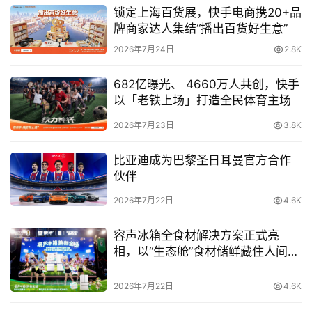
锁定上海百货展，快手电商携20+品
牌商家达人集结“播出百货好生意”
2026年7月24日
2.8K
至今，戴森数码马达经历了20年的发展，功率更强、体积
682亿曝光、 4660万人共创，快手
以「老铁上场」打造全民体育主场
更小、应用场景更广泛，不但改变了人们生活中常用但容易
被忽视的产品使用体验，也促进了机器人技术、智能制造、
2026年7月23日
3.8K
材料、精密生产等多个领域的革新。
比亚迪成为巴黎圣日耳曼官方合作
自主研发 追求精益求精
伙伴
2026年7月22日
4.6K
从第一代数码马达发展至今，戴森已在全球范围内申请了超
过1000多项数码马达专利技术，创造了无数业内“第一“。与
容声冰箱全食材解决方案正式亮
很多家电公司不同，戴森是为数不多坚持自主研发数码马达
相，以“生态舱”食材储鲜藏住人间烟
的科技公司，工程师全程参与戴森数码马达的研发制造，和
火气
技术供应商、学术界等各领域合作，更亲自参与开发高精度
2026年7月22日
4.6K
全自动生产线，在世界各地寻找最高效的机器人设备，对先