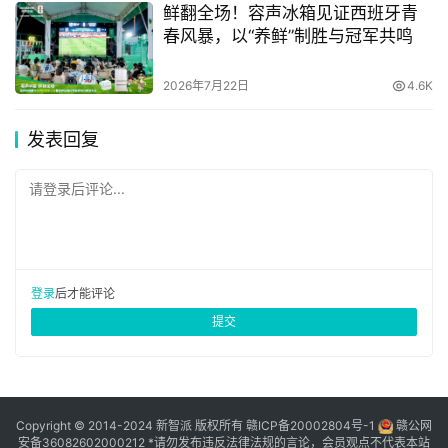
鲜翻全场！容声冰箱见证西班牙青
进的生产技术进行投资。
春风暴，以“养鲜”制胜与冠军共鸣
戴森全球数码马达工程总监David Warne表示：“在生产过
2026年7月22日
4.6K
程中，最重要的一个环节就是我们的生产线。我们在数码马
达制造的每一个环节都严格控制误差，这就意味着对于整个
发表回复
生产制造基地的要求极高。”
请登录后评论...
登录
后才能评论
提交
Copyright © 2014-2024 新智派 版权所有
赣ICP备20002804号-1
赣公网
安备36082602000212
*请勿发布违反法律法规的言论，会员观点不代表本站