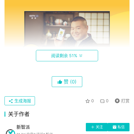
阅读剩余 51%
赞
(0)
首
页
生成海报
0
0
打赏
关于作者
科
技
新智派
关注
私信