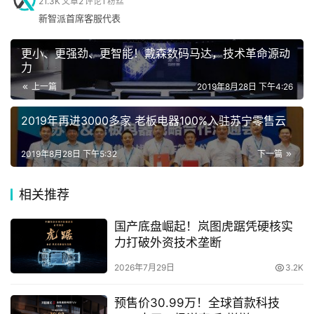
21.3K
文章
2
评论
1
粉丝
新智派首席客服代表
携手央视 抢占主流权威媒体的传播制高点
手
机
更小、更强劲、更智能！戴森数码马达，技术革命源动
本次斗米登陆央视的品牌广告是斗米官宣代言人之后的“奔
力
跑篇”后的第二只TVC。在这只“客栈篇”广告片中，代言人岳
上一篇
2019年8月28日 下午4:26
云鹏化身斗米客栈掌柜，以报菜名的形式，将斗米海量的靠
家
电
谱岗位巧妙的带出，一句“斗米全有”，立刻让求职者找到合
2019年再进3000多家 老板电器100%入驻苏宁零售云
适的工作，充分诠释了“斗米一下，马上入职”的品牌
2019年8月28日 下午5:32
下一篇
slogan。
数
码
相关推荐
登录
注册
作为中国最大的大众媒体和品牌传播的至高平台，CCTV拥
国产底盘崛起！岚图虎踞凭硬核实
力打破外资技术垄断
有最高的平台权威性与最强的平台影响力，直接覆盖全国各
汽
车
地的亿万观众，大平台与大品牌强强联合的传播方式，不但
2026年7月29日
3.2K
能让品牌形象和知名度得到有效提升，也是品牌实力与影响
力的有力见证。同时，央视作为极具公信力的权威媒体，对
预售价30.99万！全球首款科技