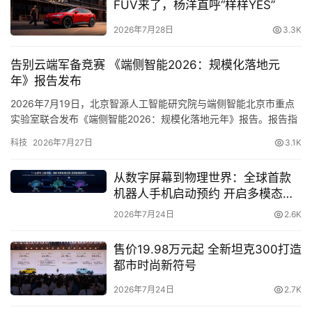
直
FUV来了，杨洋直呼“样样YES”
于广告客户筛选标准也非常严格，只有综合实力雄厚、用户
播
口碑良好、在行业里影响力大的企业才有可能成为其合作伙
2026年7月28日
3.3K
伴。
告别云端军备竞赛 《端侧智能2026：规模化落地元
专
此次斗米成功亮相中央电视台，不仅是对斗米品牌实力的高
年》报告发布
栏
度认可和有力见证，也是斗米在今年4月份品牌升级后的又
2026年7月19日，北京智源人工智能研究院与端侧智能北京市重点
一重磅动作，同时也为即将到来的招聘季区实现全国突围占
实验室联合发布《端侧智能2026：规模化落地元年》报告。报告指
出，大模型产业正经历从“云端集中式智能”走向“端云协同式智能”的
据大众传播和品牌声量的制高点。
科技
2026年7月27日
3.1K
专
结构性跃迁，2026年已成为…
题
从数字屏幕到物理世界：全球首款
机器人手机启动预约 开启多模态具
引领行业 打造高效的一站式招聘服务平台
身交互新时代
2026年7月24日
2.6K
在人口红利逐渐消失，服务业基层岗位劳动力短缺的态势
售价19.98万元起 全新坦克300打造
下，专注于服务业基层岗位招聘的斗米，以用户体验为中
都市时尚新符号
心，用技术作为驱动，针对行业匹配效率低的痛点，打造以
2026年7月24日
2.7K
“快”为先的一站式招聘服务。