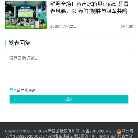
不仅如此，据悉斗米还将启动新一轮品牌广告营销战役，无
鲜翻全场！容声冰箱见证西班牙青
春风暴，以“养鲜”制胜与冠军共鸣
论在流量还是品牌知名度上都将迎来一场大爆发，借助央视
的的传播高地，也将品牌的影响力和美誉度推向一个新高
2026年7月22日
4.6K
度。
发表回复
原创文章，作者：新智派，如若转载，请注明出处：
请登录后评论...
https://knewsmart.com/archives/14134
登录
后才能评论
提交
Copyright © 2014-2024 新智派 版权所有
赣ICP备20002804号-1
赣公网
安备36082602000212
*请勿发布违反法律法规的言论，会员观点不代表本站