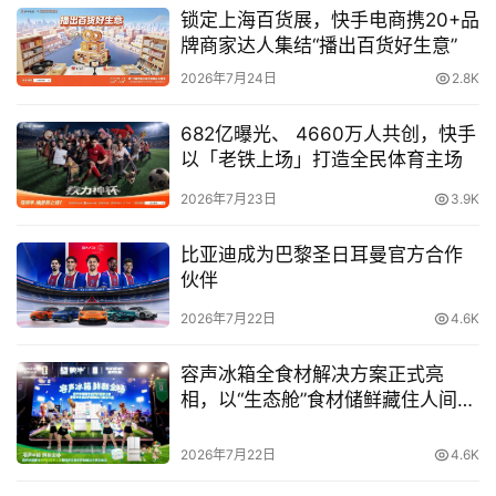
锁定上海百货展，快手电商携20+品
线上，斗米依托海量的流量，搭建C端人才“活水池”，并且
牌商家达人集结“播出百货好生意”
运用大数据和AI，对应聘者的意向进行识别和潜能挖掘，做
2026年7月24日
2.8K
到“秒级”的职位推荐，同时帮企业降低筛选成本的同时也保
证了匹配的精准性。在线下，斗斗米已在全国近30个重点
682亿曝光、 4660万人共创，快手
城市设立分公司，业务服务覆盖超300个城市，为企业提供
以「老铁上场」打造全民体育主场
在线招聘服务，一站式灵活用工服务，包括RPO招聘服务、
2026年7月23日
3.9K
岗位外包服务等多类型服务，覆盖多种类型基层岗位，帮助
客户快捷方便的高效招聘。
比亚迪成为巴黎圣日耳曼官方合作
伙伴
此外，为了给用户和客户带来更多价值，斗米还在近期推出
2026年7月22日
4.6K
了微猎头“火种计划”，以社交和裂变的方式，将任务和岗位
招聘信息分享给C端用户，通过系统、培训、运营等赋能，
容声冰箱全食材解决方案正式亮
使其在自身周边快速裂变，为求职者提供更丰富多元的工作
相，以“生态舱”食材储鲜藏住人间烟
岗位，拓宽增收渠道。本次在央视的亮相，也是通过有力的
火气
曝光和背书，对微猎头在品牌上的赋能。
2026年7月22日
4.6K