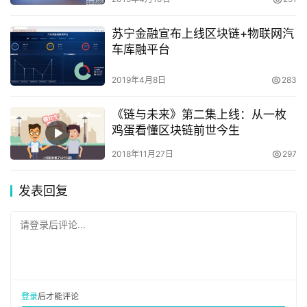
迅雷链还发现，区块链应用的开发成本也关系重大。如果开
苏宁金融宣布上线区块链+物联网汽
发成本过高，会严重阻碍实体经济中的各企业使用区块链技
车库融平台
术，特别是不利于初创企业的发展。
2019年4月8日
283
另外区块链技术的扩展性和商业化程度，也是影响实体经济
应用的重要因素。如果扩展性不够，随着业务规模扩张，企
《链与未来》第二集上线：从一枚
业就会面临业务发展和区块链应用性能脱节的问题。而若是
鸡蛋看懂区块链前世今生
没有一个商业级运作系统提供成熟、稳定的技术与运维等一
2018年11月27日
297
站式服务，企业就需要从头自行摸索研究各种技术问题的解
决方案，性价比极低，这也会将很多企业拒之门外。
发表回复
总体来看，高性能、低开发成本、强扩容性以及商业化系统
请登录后评论...
这四要素，是关系到区块链能否在实体经济中得到落地应用
的关键，这对区块链技术提出了新的要求。
迅雷加速区块链技术落地
登录
后才能评论