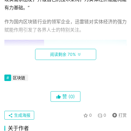
科
有力基础。”
技
作为国内区块链行业的领军企业，迅雷链对实体经济的强力
赋能作用引发了各界人士的特别关注。
手
机
阅读剩余 70%
家
电
区块链
数
赞
(0)
码
登录
注册
生成海报
0
0
打赏
汽
关于作者
车