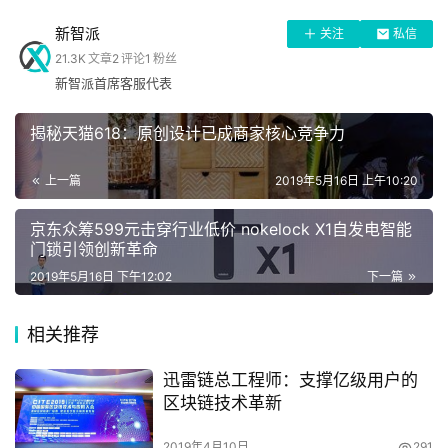
实体经济对区块链提出新要求
新智派
关注
私信
自2018年4月上线以来，迅雷链已经有近三十个商业应用案
21.3K
文章
2
评论
1
粉丝
直
例，主要集中在医疗健康、IP版权、社会管理、文化娱乐、
新智派首席客服代表
播
教育、物联网、通信、共享经济等领域，未来还将更进一步
拓宽应用场景。
揭秘天猫618：原创设计已成商家核心竞争力
专
经过大量的应用落地实践，迅雷链就实体经济企业对区块链
上一篇
2019年5月16日 上午10:20
栏
技术的需求有了丰富而深刻的认知，总结为4个大的方面：
京东众筹599元击穿行业低价 nokelock X1自发电智能
性能、成本、扩展性和商业化。
门锁引领创新革命
专
2019年5月16日 下午12:02
下一篇
其中性能是基础，是决定区块链底层技术能否为实体经济所
题
用的关键。实体经济中的商业场景往往面向的是大规模的用
相关推荐
户量级，基本都会面临瞬时集中的海量请求，此时就要求区
块链具有极高的并发处理能力，否则，根本无法落地运行。
迅雷链总工程师：支撑亿级用户的
实际上，传统区块链技术性能不足，正是制约其在实体经济
区块链技术革新
中得到落地的主要瓶颈，难以支撑实体经济向区块链转型。
2019年4月10日
291